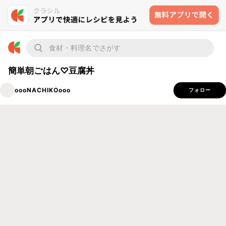
簡単朝ごはん♡豆腐丼
oooNACHIKOooo
フォロー