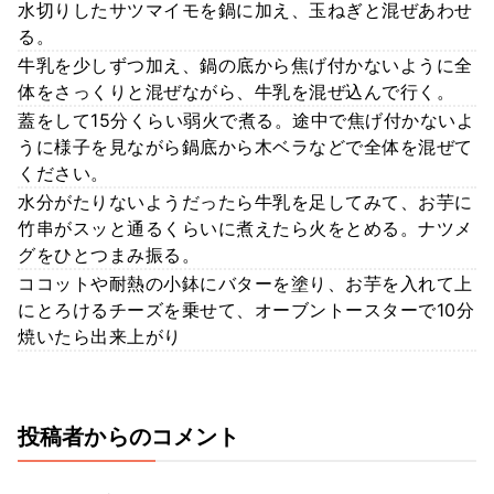
水切りしたサツマイモを鍋に加え、玉ねぎと混ぜあわせ
る。
牛乳を少しずつ加え、鍋の底から焦げ付かないように全
体をさっくりと混ぜながら、牛乳を混ぜ込んで行く。
蓋をして15分くらい弱火で煮る。途中で焦げ付かないよ
うに様子を見ながら鍋底から木ベラなどで全体を混ぜて
ください。
水分がたりないようだったら牛乳を足してみて、お芋に
竹串がスッと通るくらいに煮えたら火をとめる。ナツメ
グをひとつまみ振る。
ココットや耐熱の小鉢にバターを塗り、お芋を入れて上
にとろけるチーズを乗せて、オーブントースターで10分
焼いたら出来上がり
投稿者からのコメント