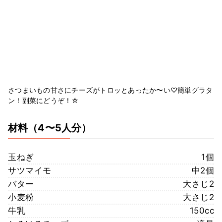
さつまいもの甘さにチーズがトロッとあったか〜い♡簡単グラタ
ン！副菜にどうぞ！☆
材料
（4〜5人分）
玉ねぎ
1個
サツマイモ
中2個
バター
大さじ2
小麦粉
大さじ2
牛乳
150cc