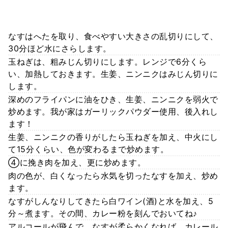
なすはへたを取り、食べやすい大きさの乱切りにして、
30分ほど水にさらします。
玉ねぎは、粗みじん切りにします。レンジで6分くら
い、加熱しておきます。生姜、ニンニクはみじん切りに
します。
深めのフライパンに油をひき、生姜、ニンニクを弱火で
炒めます。我が家はガーリックパウダー使用、後入れし
ます！
生姜、ニンニクの香りがしたら玉ねぎを加え、中火にし
て15分くらい、色が変わるまで炒めます。
④に挽き肉を加え、更に炒めます。
肉の色が、白くなったら水気を切ったなすを加え、炒め
ます。
なすがしんなりしてきたら白ワイン(酒)と水を加え、5
分～煮ます。その間、カレー粉を刻んでおいてね♪
アルコールが飛んで、なすが柔らかくなれば、カレール