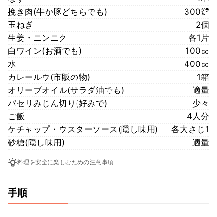
挽き肉(牛か豚どちらでも)
300㌘
玉ねぎ
2個
生姜・ニンニク
各1片
白ワイン(お酒でも)
100㏄
水
400㏄
カレールウ(市販の物)
1箱
オリーブオイル(サラダ油でも)
適量
パセリみじん切り(好みで)
少々
ご飯
4人分
ケチャップ・ウスターソース(隠し味用)
各大さじ1
砂糖(隠し味用)
適量
料理を安全に楽しむための注意事項
手順