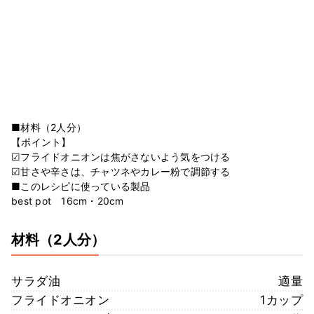
■材料（2人分）
【ポイント】
☑︎フライドオニオンは焦がさないよう気をつける
☑︎甘さや辛さは、チャツネやカレー粉で調節する
■このレシピに使っている製品
best pot 16cm・20cm
材料
（2人分）
サラダ油
適量
フライドオニオン
1カップ