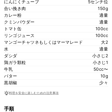
にんにくチューブ
5センチ位
合い挽き肉
150g
カレー粉
適量
クミンパウダー
適量
トマト缶
100cc
リンゴジュース
100cc
マンゴーチャツネもしくはマーマレード
大2
水
適量
ダシダ
小さじ2
鶏ガラ顆粒
小さじ1
牛乳
50cc〜
バター
10g
黒胡椒
少々
料理を安全に楽しむための注意事項
手順