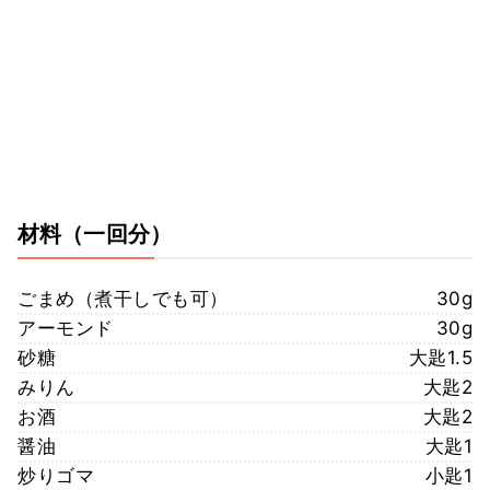
材料
（一回分）
ごまめ（煮干しでも可）
30g
アーモンド
30g
砂糖
大匙1.5
みりん
大匙2
お酒
大匙2
醤油
大匙1
炒りゴマ
小匙1