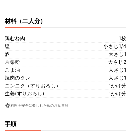
材料
（二人分）
鶏むね肉
1枚
塩
小さじ1/4
酒
大さじ1
片栗粉
大さじ2
ごま油
大さじ1
焼肉のタレ
大さじ1
ニンニク（すりおろし）
1かけ分
生姜(すりおろし)
1かけ分
料理を安全に楽しむための注意事項
手順