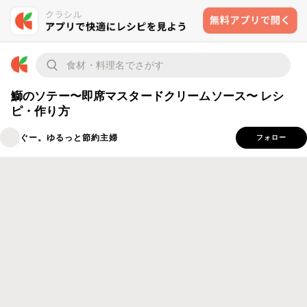
鰤のソテー〜即席マスタードクリームソース〜 レシ
ピ・作り方
ぐー。ゆるっと節約主婦
フォロー