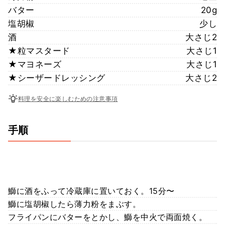
バター
20g
塩胡椒
少し
酒
大さじ2
★粒マスタード
大さじ1
★マヨネーズ
大さじ1
★シーザードレッシング
大さじ2
料理を安全に楽しむための注意事項
手順
鰤に酒をふって冷蔵庫に置いておく。15分〜
鰤に塩胡椒したら薄力粉をまぶす。
フライパンにバターをとかし、鰤を中火で両面焼く。