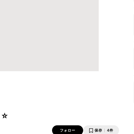
）☆
フォロー
保存
4件