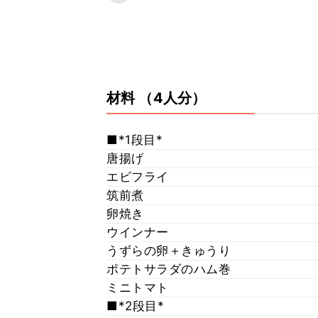
材料
（4人分）
■*1段目*
唐揚げ
エビフライ
筑前煮
卵焼き
ウインナー
うずらの卵＋きゅうり
ポテトサラダのハム巻
ミニトマト
■*2段目*