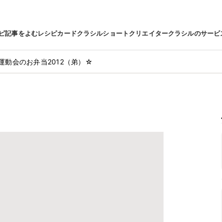
ピ
記事をよむ
レシピカード
クラシルショート
クリエイター
クラシルのサービ
運動会のお弁当2012（弟）☆