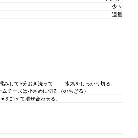
少々
適量
→塩揉みして5分おき洗って 水気をしっかり切る。
ームチーズは小さめに切る（orちぎる）
 ⚫︎を加えて混ぜ合わせる。