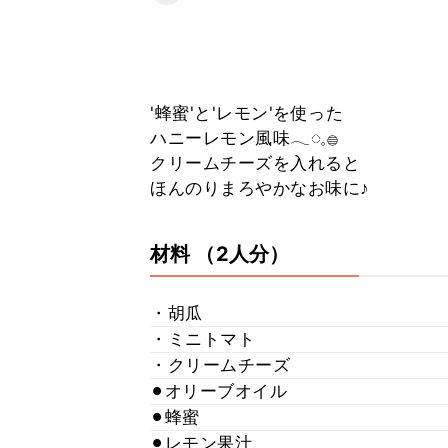
'蜂蜜'と'レモン'を使った
ハニーレモン風味𓂃◌𓈒𓐍
クリームチーズを入れると
ほんのりまろやかなお味に♪
材料
（2人分）
・胡瓜
・ミニトマト
・クリームチーズ
⚫︎オリーブオイル
⚫︎蜂蜜
⚫︎レモン果汁