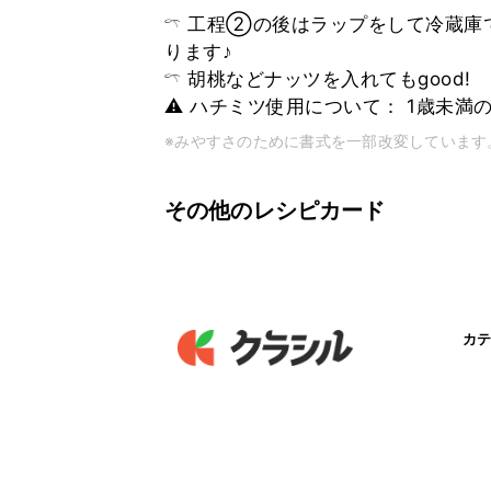
𓍼 工程②の後はラップをして冷蔵
ります♪
𓍼 胡桃などナッツを入れてもgood!
⚠︎ ハチミツ使用について： 1歳未
※みやすさのために書式を一部改変しています
その他のレシピカード
カテ