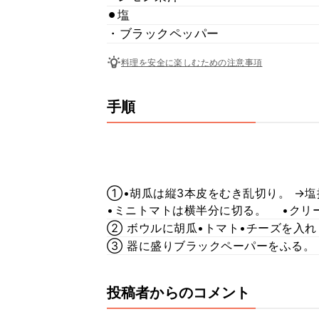
⚫︎塩
・ブラックペッパー
料理を安全に楽しむための注意事項
手順
①•胡瓜は縦3本皮をむき乱切り。 
•ミニトマトは横半分に切る。 •クリ
② ボウルに胡瓜•トマト•チーズを入れ
③ 器に盛りブラックペーパーをふる。
投稿者からのコメント