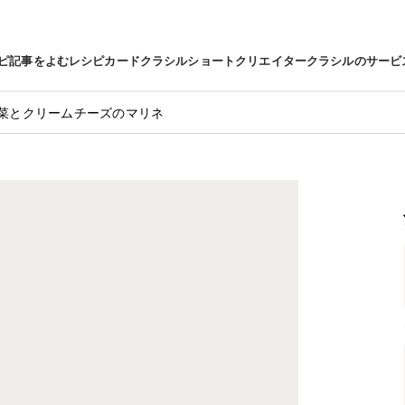
ピ
記事をよむ
レシピカード
クラシルショート
クリエイター
クラシルのサービ
菜とクリームチーズのマリネ