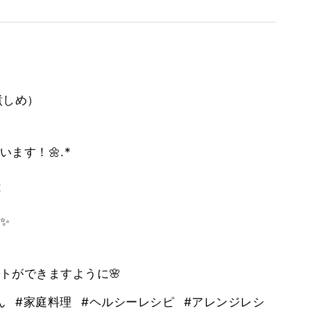
。
煮しめ）
ます！🌼.*
は
✨
トができますように🌸
ん
#家庭料理
#ヘルシーレシピ
#アレンジレシ