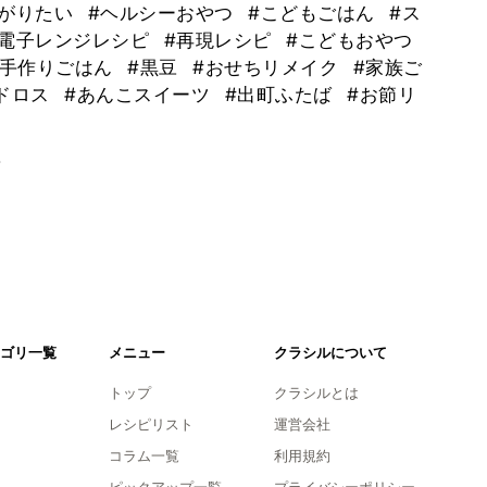
繋がりたい
#ヘルシーおやつ
#こどもごはん
#ス
#電子レンジレシピ
#再現レシピ
#こどもおやつ
#手作りごはん
#黒豆
#おせちリメイク
#家族ご
ドロス
#あんこスイーツ
#出町ふたば
#お節リ
。
ゴリ一覧
メニュー
クラシルについて
トップ
クラシルとは
レシピリスト
運営会社
コラム一覧
利用規約