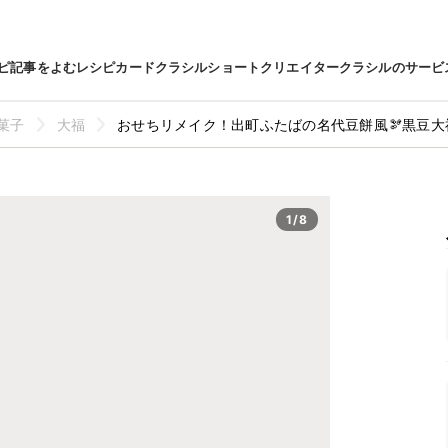
ピ
記事をよむ
レシピカード
クラシルショート
クリエイター
クラシルのサービ
菓子
大福
おせちリメイク！出町ふたばの名代豆餅風🫘黒豆大
1/8