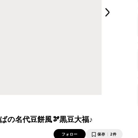
ばの名代豆餅風🫘黒豆大福♪
フォロー
保存
2件