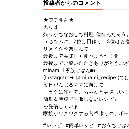
投稿者からのコメント
★プチ食育★
黒豆は
残りがちなおせち料理1位なんだそう
（ちなみに、2位は田作り、3位はお
リメイクを楽しんで
最後まで美味しく食べよう〜！🍀
最後までご覧いただきありがとうござい
minami ∣ 家族ごはん🏡
(Instagram→ @minami_recipe )で
毎日がんばるママに向けて
「ラクに作れて、ちゃんと美味しい！
簡単＆時短で失敗しないレシピ」
を発信していま
家族がワクワクする食卓作りのサポー
#レシピ
#簡単レシピ
#おうちごは