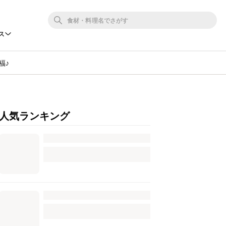
ス
福♪
人気ランキング