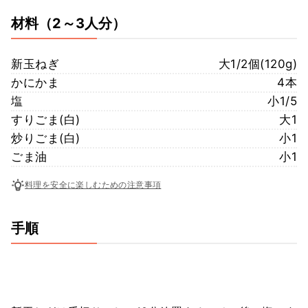
材料
（2～3人分）
新玉ねぎ
大1/2個(120g)
かにかま
4本
塩
小1/5
すりごま(白)
大1
炒りごま(白)
小1
ごま油
小1
料理を安全に楽しむための注意事項
手順