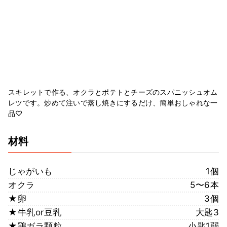
スキレットで作る、オクラとポテトとチーズのスパニッシュオム
レツです。炒めて注いで蒸し焼きにするだけ、簡単おしゃれな一
品♡
材料
じゃがいも
1個
オクラ
5〜6本
★卵
3個
★牛乳or豆乳
大匙3
★鶏ガラ顆粒
小匙1弱