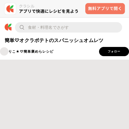
簡単♡オクラポテトのスパニッシュオムレツ
りこ★♡簡単褒めらレシピ
フォロー