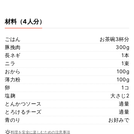
材料
（4人分）
ごはん
お茶碗3杯分
豚挽肉
300g
長ネギ
1本
ニラ
1束
おから
100g
薄力粉
100g
卵
1コ
塩麹
大さじ2
とんかつソース
適量
とろけるチーズ
適量
青のり
お好みで
料理を安全に楽しむための注意事項