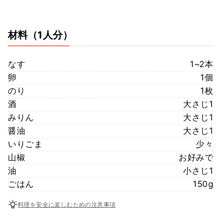
材料
（1人分）
なす
1~2本
卵
1個
のり
1枚
酒
大さじ1
みりん
大さじ1
醤油
大さじ1
いりごま
少々
山椒
お好みで
油
小さじ1
ごはん
150g
料理を安全に楽しむための注意事項