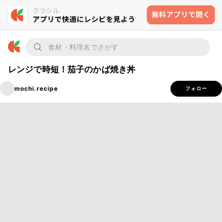
レンジで時短！茄子のかば焼き丼
mochi.recipe
フォロー