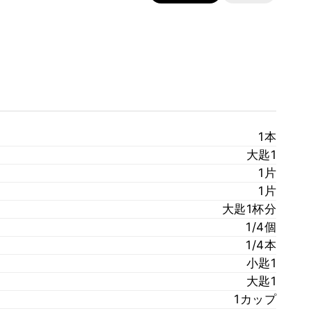
1本
大匙1
1片
1片
大匙1杯分
1/4個
1/4本
小匙1
大匙1
1カップ