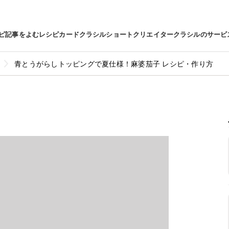
ピ
記事をよむ
レシピカード
クラシルショート
クリエイター
クラシルのサービ
青とうがらしトッピングで夏仕様！麻婆茄子 レシピ・作り方