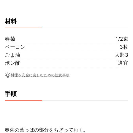
材料
春菊
1/2束
ベーコン
3枚
ごま油
大匙3
ポン酢
適宜
料理を安全に楽しむための注意事項
手順
春菊の葉っぱの部分をちぎっておく。