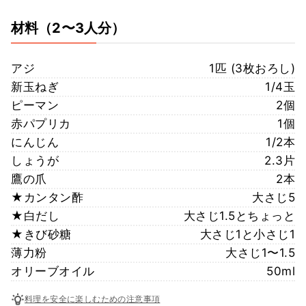
材料
（2〜3人分）
アジ
1匹 (3枚おろし)
新玉ねぎ
1/4玉
ピーマン
2個
赤パプリカ
1個
にんじん
1/2本
しょうが
2.3片
鷹の爪
2本
★カンタン酢
大さじ5
★白だし
大さじ1.5とちょっと
★きび砂糖
大さじ1と小さじ1
薄力粉
大さじ1〜1.5
オリーブオイル
50ml
料理を安全に楽しむための注意事項