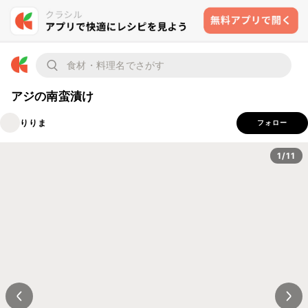
アジの南蛮漬け
りりま
フォロー
1/11