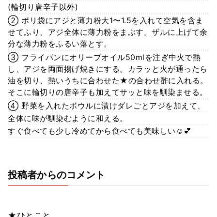
(輪切り唐辛子以外)
② ポリ袋にアジと薄力粉大1〜1.5を入れて空気を含ま
せてふり、アジ全体に薄力粉をまぶす。ザルに上げて余
分な薄力粉をふるい落とす。
③ フライパンにオリーブオイル50mlを注ぎ中火で熱
し、アジを両面揚げ焼きにする。カラッと火が通ったら
油を切り、熱いうちに合わせた★の合わせ酢に入れる。
そこに輪切りの唐辛子も加えてサッと味を馴染ませる。
④ 野菜を入れたボウルに漬けダレごとアジを加えて、
全体に味が馴染むように和える。
すぐ食べても少し冷めてから食べても美味しい☺️💕
投稿者からのコメント
★ひとこと