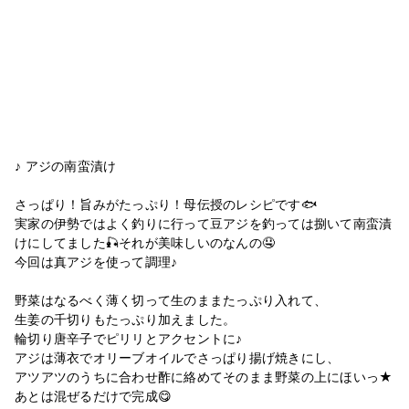
♪ アジの南蛮漬け
さっぱり！旨みがたっぷり！母伝授のレシピです🐟
実家の伊勢ではよく釣りに行って豆アジを釣っては捌いて南蛮漬
けにしてました🎣それが美味しいのなんの🤤
今回は真アジを使って調理♪
野菜はなるべく薄く切って生のままたっぷり入れて、
生姜の千切りもたっぷり加えました。
輪切り唐辛子でピリリとアクセントに♪
アジは薄衣でオリーブオイルでさっぱり揚げ焼きにし、
アツアツのうちに合わせ酢に絡めてそのまま野菜の上にほいっ★
あとは混ぜるだけで完成😋