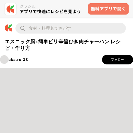
エスニック風♪簡単ピリ辛旨ひき肉チャーハン レシ
ピ・作り方
aka.ru.38
フォロー