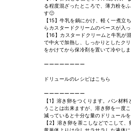
る程度混ざったところで、薄力粉をふ
す🙂
【15】牛乳を鍋にかけ、軽く一煮立
らカスタードクリームのベースが入っ
【16】カスタードクリームと牛乳が
で中火で加熱し、しっかりとしたクリ
をかけてから保冷剤を置いて冷やしま
ーーーーーーーー
ドリュールのレシピはこちら
ーーーーーーーー
【1】溶き卵をつくります。パン材料
うことは出来ますが、溶き卵を一度こ
減っていると十分な量のドリュールを
【2】溶き卵を茶こしなどでこして、
黄単体よりは少しサラサラした液体に