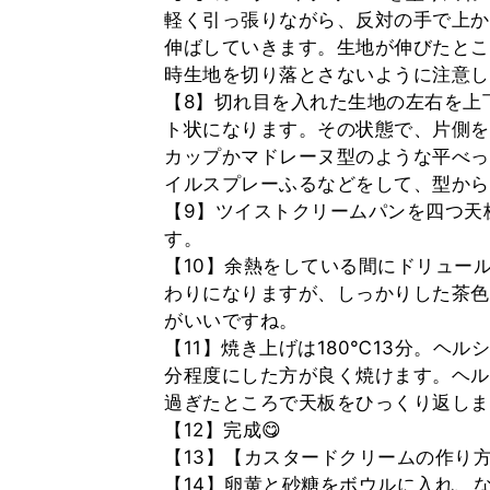
軽く引っ張りながら、反対の手で上か
伸ばしていきます。生地が伸びたとこ
時生地を切り落とさないように注意し
【8】切れ目を入れた生地の左右を上
ト状になります。その状態で、片側を
カップかマドレーヌ型のような平べっ
イルスプレーふるなどをして、型から
【9】ツイストクリームパンを四つ天
す。
【10】余熱をしている間にドリュー
わりになりますが、しっかりした茶色
がいいですね。
【11】焼き上げは180℃13分。ヘル
分程度にした方が良く焼けます。ヘル
過ぎたところで天板をひっくり返しま
【12】完成😋
【13】【カスタードクリームの作り
【14】卵黄と砂糖をボウルに入れ、