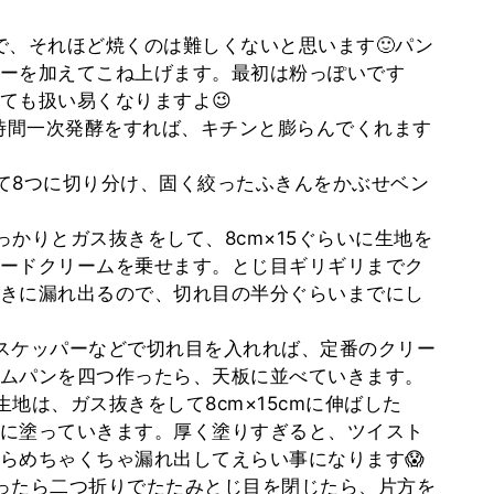
で、それほど焼くのは難しくないと思います🙂パン
ーを加えてこね上げます。最初は粉っぽいです
ても扱い易くなりますよ😉
な時間一次発酵をすれば、キチンと膨らんでくれます
て8つに切り分け、固く絞ったふきんをかぶせベン
かりとガス抜きをして、8cm×15ぐらいに生地を
ードクリームを乗せます。とじ目ギリギリまでク
きに漏れ出るので、切れ目の半分ぐらいまでにし
スケッパーなどで切れ目を入れれば、定番のクリー
ームパンを四つ作ったら、天板に並べていきます。
地は、ガス抜きをして8cm×15cmに伸ばした
に塗っていきます。厚く塗りすぎると、ツイスト
らめちゃくちゃ漏れ出してえらい事になります😱
ったら二つ折りでたたみとじ目を閉じたら、片方を