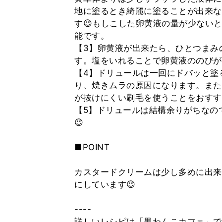
地に塗るとき綺麗に塗ることが出来な
す😉もしこした卵黄液の量が少ない
能です。
【3】卵黄液が出来たら、ひとつまみ
す。塩をいれることで卵黄液ののびが
【4】ドリュールは一回にドバッと塗
り、焼きムラの原因になります。また
が抜けにくい刷毛を使うことをおすす
【5】ドリュールは結構余りがちなの
😉
■POINT
カスタードクリームは少し多めに出来
にしています😉
----
詳しいレシピは「黒わんこカフェ」で検