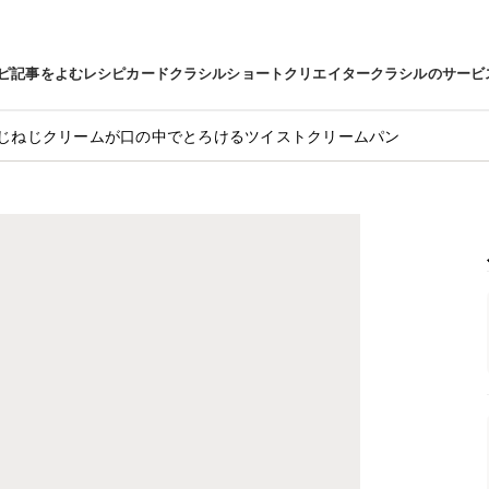
ピ
記事をよむ
レシピカード
クラシルショート
クリエイター
クラシルのサービ
じねじクリームが口の中でとろけるツイストクリームパン