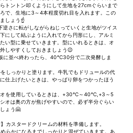
らトントン叩くようにして生地を27cmぐらいまで
ろで、生地に3～4本程度切れ目を入れます。この
ましょう☝
下逆さに転がしながらねじっていくと生地がツイス
下にして結ぶように入れてから円形にし、アルミ
たい型に乗せていきます。型にいれるときは、オ
外しやすくしておきましょう😉
板に並べ終わったら、40℃30分で二次発酵しま
ルをしっかりと塗ります。牛乳でもドリュールの代
に仕上げたいときは、やっぱり卵をつかったほう
シオを使用しているときは、+30℃～40℃,+3～5
シオは奥の方が焦げやすいので、必ず半分ぐらい
しょう🤗
方】カスタードクリームの材料を準備します。
なめらかになるまでしっかりと混ぜていきます。あ