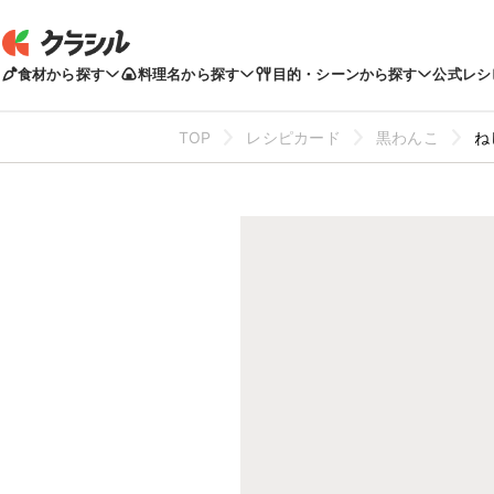
食材から探す
料理名から探す
目的・シーンから探す
公式レシ
TOP
レシピカード
黒わんこ
ね