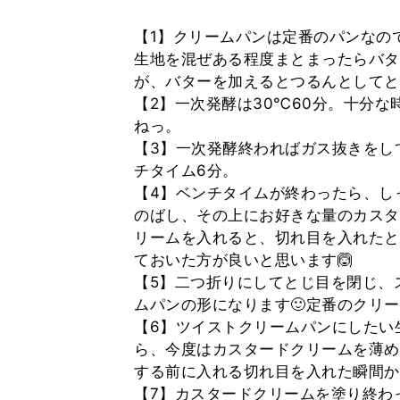
【1】クリームパンは定番のパンなの
生地を混ぜある程度まとまったらバタ
が、バターを加えるとつるんとしてと
【2】一次発酵は30℃60分。十分
ねっ。
【3】一次発酵終わればガス抜きをし
チタイム6分。
【4】ベンチタイムが終わったら、しっ
のばし、その上にお好きな量のカスタ
リームを入れると、切れ目を入れたと
ておいた方が良いと思います🙆‍
【5】二つ折りにしてとじ目を閉じ、
ムパンの形になります🙂定番のクリ
【6】ツイストクリームパンにしたい生
ら、今度はカスタードクリームを薄め
する前に入れる切れ目を入れた瞬間か
【7】カスタードクリームを塗り終わ