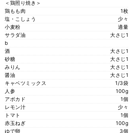
＜鶏照り焼き＞
鶏もも肉
1枚
塩・こしょう
少々
小麦粉
適量
サラダ油
大さじ1
b
酒
大さじ1
砂糖
大さじ1
みりん
大さじ1
醤油
大さじ1
キャベツミックス
1/3袋
人参
100g
アボカド
1個
レモン汁
少々
トマト
1個
赤玉ねぎ
100g
ゆで卵
3個