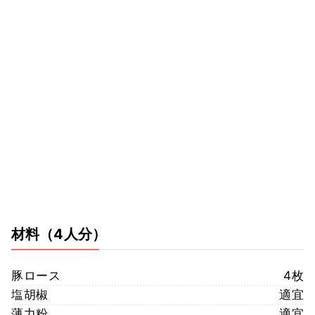
材料
（4人分）
豚ロース
4枚
塩胡椒
適宜
薄力粉
適宜