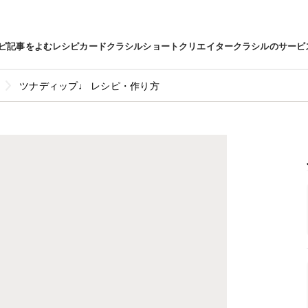
ピ
記事をよむ
レシピカード
クラシルショート
クリエイター
クラシルのサービ
ツナディップ♩ レシピ・作り方