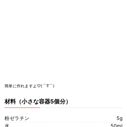
簡単に作れますよ♡(⌒∇⌒)
材料
（小さな容器5個分）
粉ゼラチン
5g
水
50ml