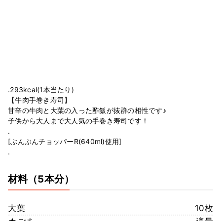
.293kcal(1本当たり)⠀
【牛肉手巻き寿司】⠀
甘辛の牛肉と大葉の入った酢飯が抜群の相性です♪⠀
子供から大人まで大人気の手巻き寿司です！⠀
.⠀
[ぶんぶんチョッパーR(640ml)使用]⠀
.⠀
材料
（5本分）
大葉
10枚