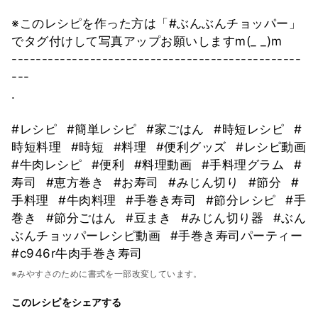
※このレシピを作った方は「#ぶんぶんチョッパー」
でタグ付けして写真アップお願いしますm(_ _)m⠀
------------------------------------------------
---⠀
. ⠀
#レシピ
#簡単レシピ
#家ごはん
#時短レシピ
#
時短料理
#時短
#料理
#便利グッズ
#レシピ動画
#牛肉レシピ
#便利
#料理動画
#手料理グラム
#
寿司
#恵方巻き
#お寿司
#みじん切り
#節分
#
手料理
#牛肉料理
#手巻き寿司
#節分レシピ
#手
巻き
#節分ごはん
#豆まき
#みじん切り器
#ぶん
ぶんチョッパーレシピ動画
#手巻き寿司パーティー
#c946r牛肉手巻き寿司
※みやすさのために書式を一部改変しています。
このレシピをシェアする