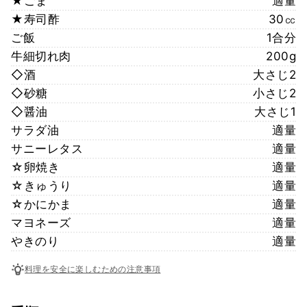
★ごま
適量
★寿司酢
30㏄
ご飯
1合分
牛細切れ肉
200g
◇酒
大さじ2
◇砂糖
小さじ2
◇醤油
大さじ1
サラダ油
適量
サニーレタス
適量
☆卵焼き
適量
☆きゅうり
適量
☆かにかま
適量
マヨネーズ
適量
やきのり
適量
料理を安全に楽しむための注意事項