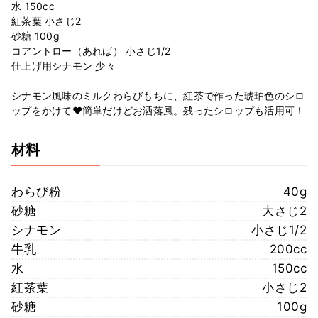
水 150cc
紅茶葉 小さじ2
砂糖 100g
コアントロー（あれば） 小さじ1/2
仕上げ用シナモン 少々
シナモン風味のミルクわらびもちに、紅茶で作った琥珀色のシロ
ップをかけて♥簡単だけどお洒落風。残ったシロップも活用可！
材料
わらび粉
40g
砂糖
大さじ2
シナモン
小さじ1/2
牛乳
200cc
水
150cc
紅茶葉
小さじ2
砂糖
100g