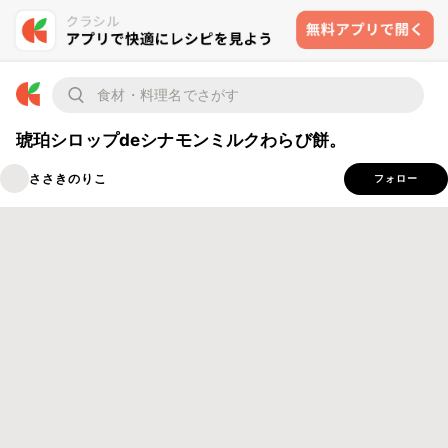
琥珀シロップdeシナモンミルクわらび餅。
ささきのりこ
フォロー