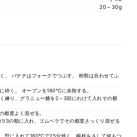
20～30g
く。 バナナはフォークでつぶす。 粉類は合わせてふ
に砕く。 オーブンを180℃に余熱する。
く練り、グラニュー糖を2～3回にわけて入れその都
その都度よく混ぜる。
/2⇒粉1/3の順に入れ、ゴムベラでその都度さっくり混ぜる
 型に入れて180℃で25分焼く。楊枝をさして何もつ