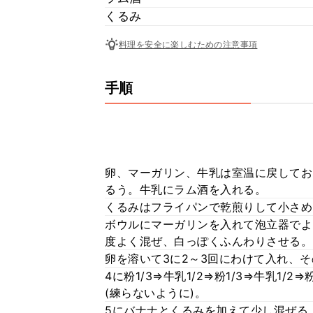
くるみ
料理を安全に楽しむための注意事項
手順
卵、マーガリン、牛乳は室温に戻してお
るう。牛乳にラム酒を入れる。
くるみはフライパンで乾煎りして小さめ
ボウルにマーガリンを入れて泡立器でよ
度よく混ぜ、白っぽくふんわりさせる。
卵を溶いて3に2～3回にわけて入れ、
4に粉1/3⇒牛乳1/2⇒粉1/3⇒牛乳1
(練らないように)。
5にバナナとくるみを加えて少し混ぜる。