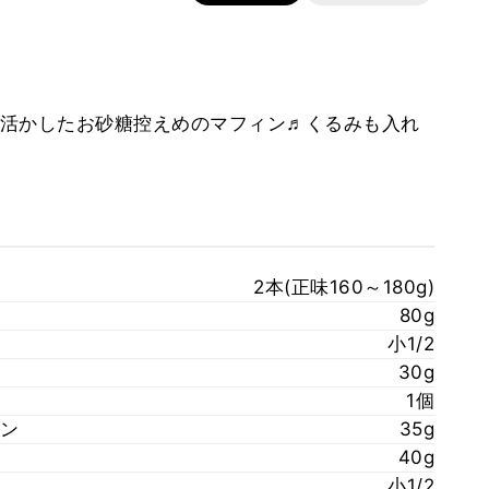
活かしたお砂糖控えめのマフィン♬くるみも入れ
2本(正味160～180g)
80g
小1/2
30g
1個
ン
35g
40g
小1/2