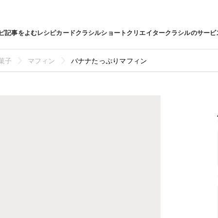
ピ
記事をよむ
レシピカード
クラシルショート
クリエイター
クラシルのサービ
菓子
マフィン
バナナたっぷりマフィン