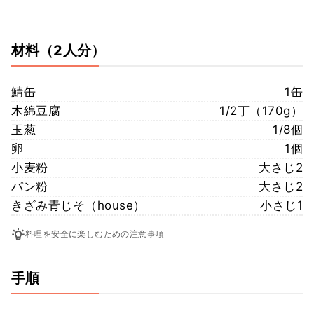
材料
（2人分）
鯖缶
1缶
木綿豆腐
1/2丁（170g）
玉葱
1/8個
卵
1個
小麦粉
大さじ2
パン粉
大さじ2
きざみ青じそ（house）
小さじ1
料理を安全に楽しむための注意事項
手順