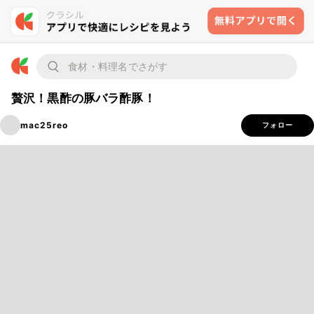
贅沢！黒酢の豚バラ酢豚！
mac25reo
フォロー