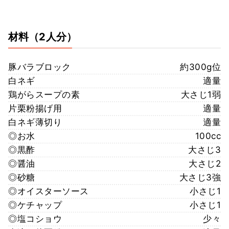
材料
（2人分）
豚バラブロック
約300g位
白ネギ
適量
鶏がらスープの素
大さじ1弱
片栗粉揚げ用
適量
白ネギ薄切り
適量
◎お水
100cc
◎黒酢
大さじ3
◎醤油
大さじ2
◎砂糖
大さじ3強
◎オイスターソース
小さじ1
◎ケチャップ
小さじ1
◎塩コショウ
少々