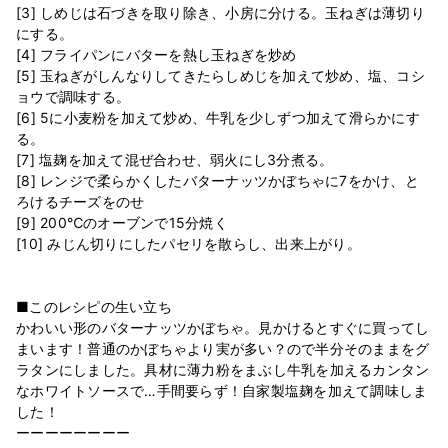
[3] しめじは石づきを取り除き、小房に分ける。玉ねぎは薄切り
にする。
[4] フライパンにバターを熱し玉ねぎを炒め
[5] 玉ねぎがしんなりしてきたらしめじを加えて炒め、塩、コシ
ョウで調味する。
[6] 5に小麦粉を加えて炒め、牛乳を少しずつ加えて滑らかにす
る。
[7] 塩麹を加えて混ぜ合わせ、弱火にし3分煮る。
[8] レンジで柔らかくしたバターナッツかぼちゃに7をかけ、と
ろけるチーズをのせ
[9] 200℃のオーブンで15分焼く
[10] みじん切りにしたパセリを散らし、出来上がり。
■このレシピの生い立ち
かわいい形のバターナッツかぼちゃ。見かけるとすぐに買ってし
まいます！普通のかぼちゃより実が多い？ので半分そのままをグ
ラタンにしました。具材に薄力粉をまぶし牛乳を加えるカンタン
なホワイトソースで…手間要らず！自家製塩麹を加えて調味しま
した！
ーーーーーーーー