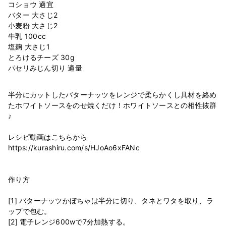
コショウ 適宜
バター 大さじ2
小麦粉 大さじ2
牛乳 100cc
塩麹 大さじ1
とろけるチーズ 30g
半分にカットしたバターナッツをレンジで柔らかくし具材を絡め
たホワイトソースをのせ焼くだけ！ホワイトソースとの相性抜群
♪
レシピ動画はこちらから
https://kurashiru.com/s/HJoAo6xFANc
作り方
[1] バターナッツかぼちゃは半分に切り、タネとワタを取り、ラ
ップで包む。
[2] 電子レンジ600wで7分加熱する。