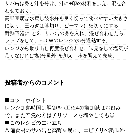
サバ缶は身と汁を分け、汁に※印の材料を加え、混ぜ合
わせておく。
高野豆腐は水戻し後水分を良く切って食べやすい大きさ
に切り、玉ねぎは薄切り、ピーマンは細切りにする。
耐熱容器に1と2、サバ缶の身を入れ、混ぜ合わせたら、
ラップをして、600Wのレンジで5分過熱する。
レンジから取り出し再度混ぜ合わせ、味見をして塩気が
足りなければ塩(分量外)を加え、味を調えて完成。
投稿者からのコメント
■コツ・ポイント
レンジ加熱時間は調節を♪工程4の塩加減はお好み
で。また辛党の方はチリソースを増やしても◎
■このレシピの生い立ち
常備食材のサバ缶と高野豆腐に、エビチリの調味料