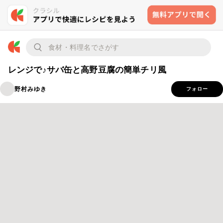
レンジで♪サバ缶と高野豆腐の簡単チリ風
野村みゆき
フォロー