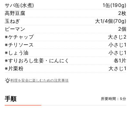
サバ缶(水煮)
1缶(190g)
高野豆腐
2枚
玉ねぎ
大1/4個(70g)
ピーマン
2個
※ケチャップ
大さじ2
※チリソース
小さじ1
※しょう油
小さじ1
※すりおろし生姜・にんにく
各1片
※片栗粉
大さじ1
料理を安全に楽しむための注意事項
手順
所要時間：5分