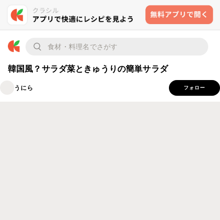
韓国風？サラダ菜ときゅうりの簡単サラダ
うにら
フォロー