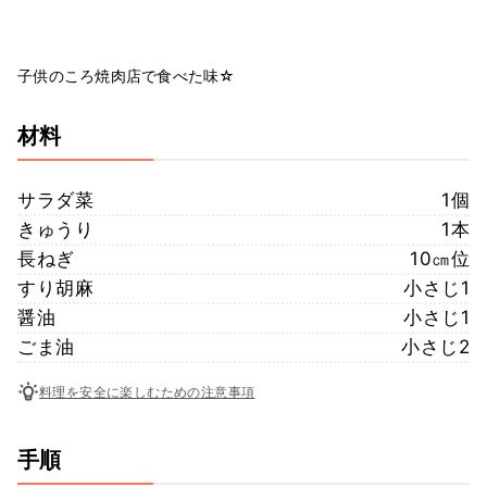
子供のころ焼肉店で食べた味☆
材料
サラダ菜
1個
きゅうり
1本
長ねぎ
10㎝位
すり胡麻
小さじ1
醤油
小さじ1
ごま油
小さじ2
料理を安全に楽しむための注意事項
手順