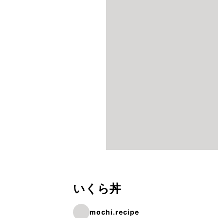
いくら丼
mochi.recipe