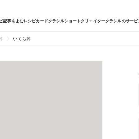
ピ
記事をよむ
レシピカード
クラシルショート
クリエイター
クラシルのサービ
丼
いくら丼