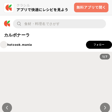
カルボナーラ
hotcook.mania
フォロー
1/7