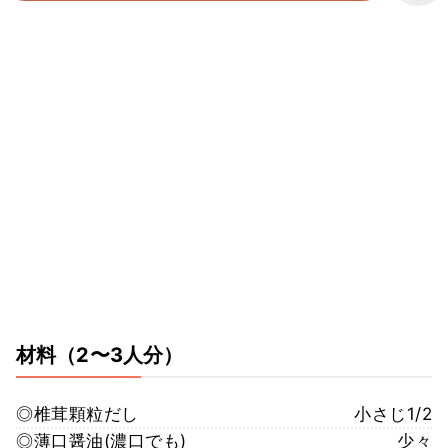
材料
（2〜3人分）
◎椎茸顆粒だし
小さじ1/2
◎薄口醤油(濃口でも)
少々