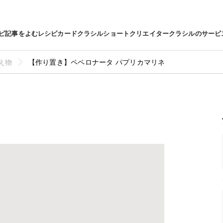
ピ
記事をよむ
レシピカード
クラシルショート
クリエイター
クラシルのサービ
え物
【作り置き】ペペロナータ パプリカマリネ