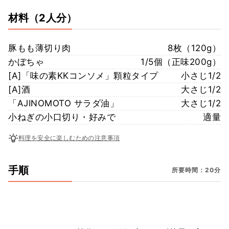
材料
（2人分）
豚もも薄切り肉
8枚（120g）
かぼちゃ
1/5個（正味200g）
[A]「味の素KKコンソメ」顆粒タイプ
小さじ1/2
[A]酒
大さじ1/2
「AJINOMOTO サラダ油」
大さじ1/2
小ねぎの小口切り・好みで
適量
料理を安全に楽しむための注意事項
手順
所要時間：20分