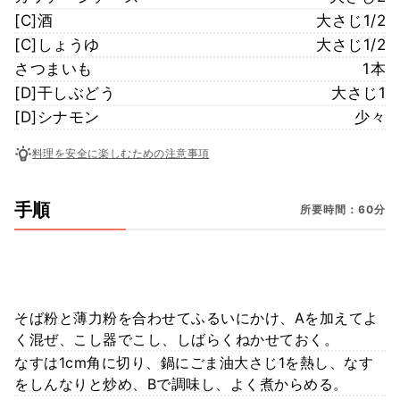
[C]酒
大さじ1/2
[C]しょうゆ
大さじ1/2
さつまいも
1本
[D]干しぶどう
大さじ1
[D]シナモン
少々
料理を安全に楽しむための注意事項
手順
所要時間：60分
そば粉と薄力粉を合わせてふるいにかけ、Aを加えてよ
く混ぜ、こし器でこし、しばらくねかせておく。
なすは1cm角に切り、鍋にごま油大さじ1を熱し、なす
をしんなりと炒め、Bで調味し、よく煮からめる。