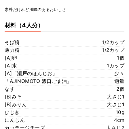
素朴だけれど滋味のあるおいしさ
材料
（4人分）
そば粉
1/2カップ
薄力粉
1/2カップ
[A]卵
1個
[A]水
1カップ
[A]「瀬戸のほんじお」
少々
「AJINOMOTO 濃口ごま油」
適量
なす
2個
[B]みそ
大さじ1
[B]みりん
大さじ1
ひじき
10g
にんじん
4cm
カッテージチーズ
大さじ2