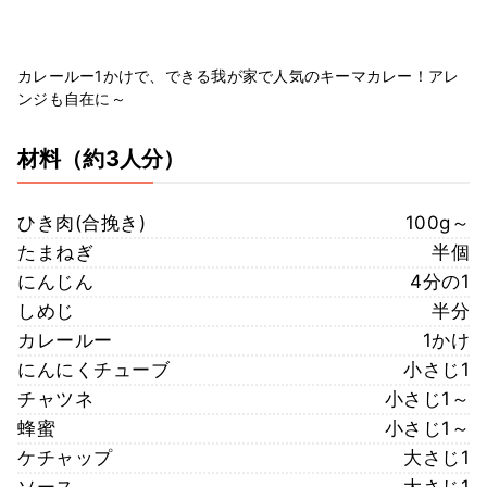
カレールー1かけで、できる我が家で人気のキーマカレー！アレ
ンジも自在に～
材料
（約3人分）
ひき肉(合挽き)
100g～
たまねぎ
半個
にんじん
4分の1
しめじ
半分
カレールー
1かけ
にんにくチューブ
小さじ1
チャツネ
小さじ1～
蜂蜜
小さじ1～
ケチャップ
大さじ1
ソース
大さじ1