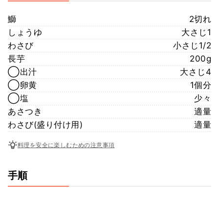
鰤
2切れ
しょうゆ
大さじ1
わさび
小さじ1/2
長芋
200g
◯出汁
大さじ4
◯卵黄
1個分
◯塩
少々
あさつき
適量
わさび(盛り付け用)
適量
料理を安全に楽しむための注意事項
手順