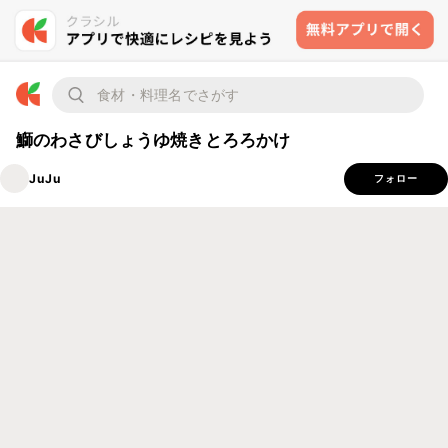
鰤のわさびしょうゆ焼きとろろかけ
JuJu
フォロー