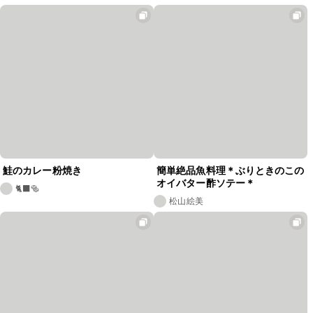
鮭のカレー粉焼き
簡単絶品魚料理＊ぶりときのこの
オイバター酢ソテー＊
🐈‍⬛🥯
松山絵美