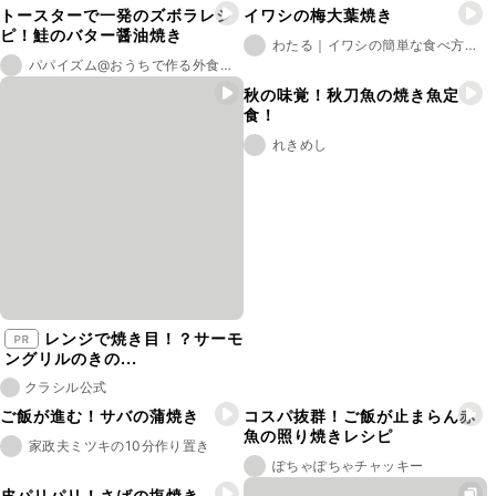
トースターで一発のズボラレシ
イワシの梅大葉焼き
ピ！鮭のバター醤油焼き
わたる｜イワシの簡単な食べ方を発信
パパイズム@おうちで作る外食風レシピ
秋の味覚！秋刀魚の焼き魚定
食！
れきめし
レンジで焼き目！？サーモ
ングリルのきの...
クラシル公式
ご飯が進む！サバの蒲焼き
コスパ抜群！ご飯が止まらん赤
魚の照り焼きレシピ
家政夫ミツキの10分作り置き
ぽちゃぽちゃチャッキー
皮パリパリ！さばの塩焼き