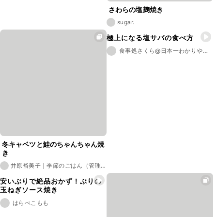
さわらの塩麹焼き
sugar.
極上になる塩サバの食べ方
食事処さくら@日本一わかりやすいレシピ
冬キャベツと鮭のちゃんちゃん焼
き
井原裕美子｜季節のごはん（管理
栄養士）
安いぶりで絶品おかず！ぶりの
玉ねぎソース焼き
はらぺこもも