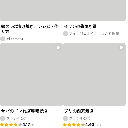
銀ダラの漬け焼き。 レシピ・作
イワシの蒲焼き風
り方
アイコ15🍳おうちごはん料理家
midomaru
サバのゴマねぎ味噌焼き
ブリの西京焼き
クラシル公式
クラシル公式
4.17
4.40
(12)
(61)