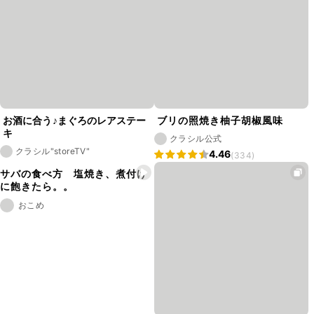
お酒に合う♪まぐろのレアステー
ブリの照焼き柚子胡椒風味
キ
クラシル公式
クラシル"storeTV"
4.46
(334)
サバの食べ方 塩焼き、煮付け
に飽きたら。。
おこめ