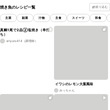
焼き魚のレシピ一覧
絞り込む
主菜
副菜
汁物
主食
スイーツ
和食
真鯛1尾で2品②塩焼き（串打
ち）
ariyuru414（調理師）
イワシのレモン大葉風味
みっちゃん