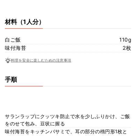
材料
（1人分）
白ご飯
110g
味付海苔
2枚
料理を安全に楽しむための注意事項
手順
サランラップにクッツキ防止で水を少しふりかけ、ご飯
をのせて包み、豆状に握る
味付海苔をキッチンバサミで、耳の部分の楕円形1枚と