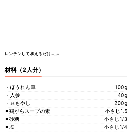
レンチンして和えるだけ𓂃𓈒𓏸
材料
（2人分）
・ほうれん草
100g
・人参
40g
・豆もやし
200g
⚫︎鶏がらスープの素
小さじ1.5
⚫︎砂糖
小さじ1/3
⚫︎塩
小さじ1/4