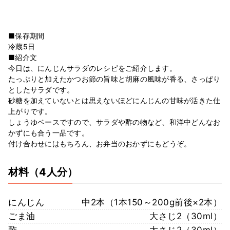
■保存期間
冷蔵5日
■紹介文
今日は、にんじんサラダのレシピをご紹介します。
たっぷりと加えたかつお節の旨味と胡麻の風味が香る、さっぱり
としたサラダです。
砂糖を加えていないとは思えないほどにんじんの甘味が活きた仕
上がりです。
しょうゆベースですので、サラダや酢の物など、和洋中どんなお
かずにも合う一品です。
付け合わせにはもちろん、お弁当のおかずにもどうぞ。
材料
（4人分）
にんじん
中2本（1本150～200g前後×2本）
ごま油
大さじ2（30ml）
酢
大さじ2（30ml）