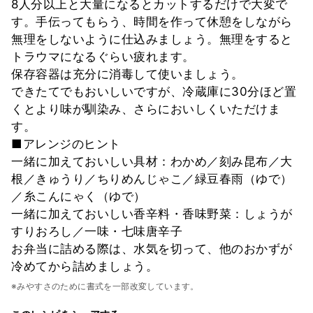
8人分以上と大量になるとカットするだけで大変で
す。手伝ってもらう、時間を作って休憩をしながら
無理をしないように仕込みましょう。無理をすると
トラウマになるぐらい疲れます。
保存容器は充分に消毒して使いましょう。
できたてでもおいしいですが、冷蔵庫に30分ほど置
くとより味が馴染み、さらにおいしくいただけま
す。
■アレンジのヒント
一緒に加えておいしい具材：わかめ／刻み昆布／大
根／きゅうり／ちりめんじゃこ／緑豆春雨（ゆで）
／糸こんにゃく（ゆで）
一緒に加えておいしい香辛料・香味野菜：しょうが
すりおろし／一味・七味唐辛子
お弁当に詰める際は、水気を切って、他のおかずが
冷めてから詰めましょう。
※みやすさのために書式を一部改変しています。