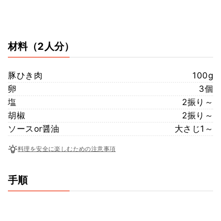
材料
（2人分）
豚ひき肉
100g
卵
3個
塩
2振り～
胡椒
2振り～
ソースor醤油
大さじ1～
料理を安全に楽しむための注意事項
手順