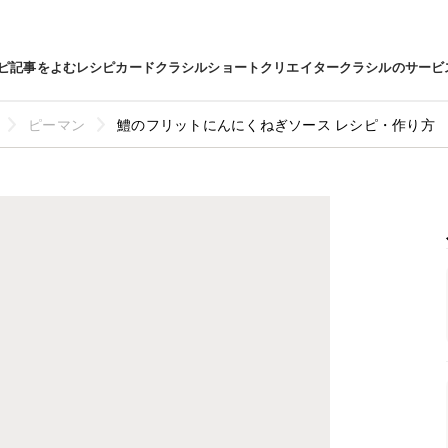
ピ
記事をよむ
レシピカード
クラシルショート
クリエイター
クラシルのサービ
ピーマン
鱧のフリットにんにくねぎソース レシピ・作り方