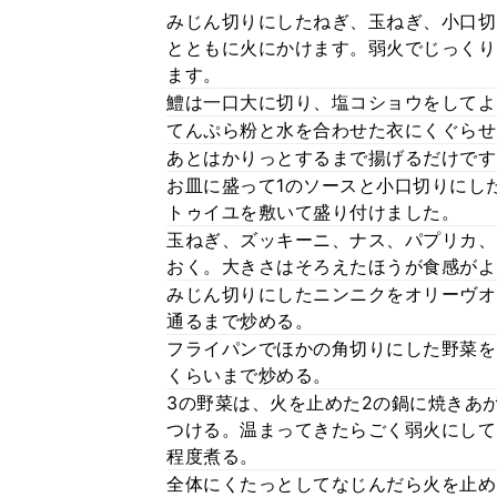
みじん切りにしたねぎ、玉ねぎ、小口切
とともに火にかけます。弱火でじっくり
ます。
鱧は一口大に切り、塩コショウをしてよ
てんぷら粉と水を合わせた衣にくぐらせ
あとはかりっとするまで揚げるだけです
お皿に盛って1のソースと小口切りにし
トゥイユを敷いて盛り付けました。
玉ねぎ、ズッキーニ、ナス、パプリカ、
おく。大きさはそろえたほうが食感がよ
みじん切りにしたニンニクをオリーヴオ
通るまで炒める。
フライパンでほかの角切りにした野菜を
くらいまで炒める。
3の野菜は、火を止めた2の鍋に焼きあ
つける。温まってきたらごく弱火にして
程度煮る。
全体にくたっとしてなじんだら火を止め