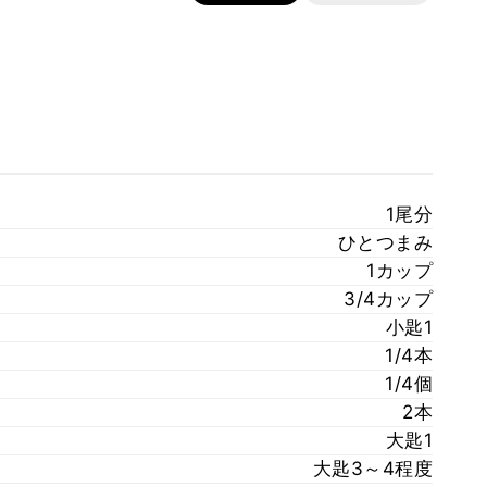
1尾分
ひとつまみ
1カップ
3/4カップ
小匙1
1/4本
1/4個
2本
大匙1
大匙3～4程度