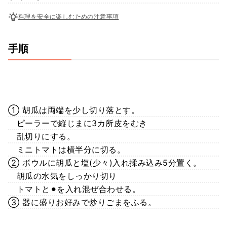
料理を安全に楽しむための注意事項
手順
① 胡瓜は両端を少し切り落とす。
ピーラーで縦じまに3カ所皮をむき
乱切りにする。
ミニトマトは横半分に切る。
② ボウルに胡瓜と塩(少々)入れ揉み込み5分置く。
胡瓜の水気をしっかり切り
トマトと⚫︎を入れ混ぜ合わせる。
③ 器に盛りお好みで炒りごまをふる。