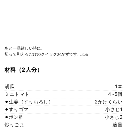
あと一品欲しい時に。
切って和えるだけのクイックおかずです𓂃◌𓈒𓐍
材料
（2人分）
胡瓜
1本
ミニトマト
4~5個
⚫︎生姜（すりおろし）
2かけくらい
⚫︎すりゴマ
小さじ1
⚫︎ポン酢
小さじ2
炒りごま
適量