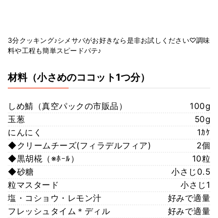
3分クッキング♪シメサバがお好きなら是非お試しください♡調味
料や工程も簡単スピードパテ♪
材料
（小さめのココット1つ分）
しめ鯖（真空パックの市販品）
100g
玉葱
50g
にんにく
1ｶｹ
◆クリームチーズ(フィラデルフィア)
2個
◆黒胡椛（※ﾎｰﾙ）
10粒
◆砂糖
小さじ0.5
粒マスタード
小さじ1
塩・コショウ・レモン汁
好みで適量
フレッシュタイム＊ディル
好みで適量