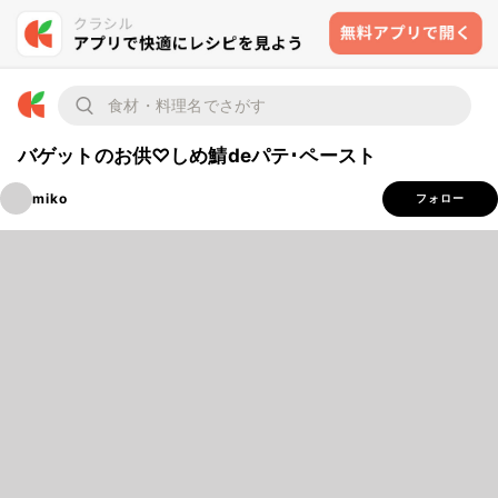
バゲットのお供♡しめ鯖deパテ･ペースト
miko
フォロー