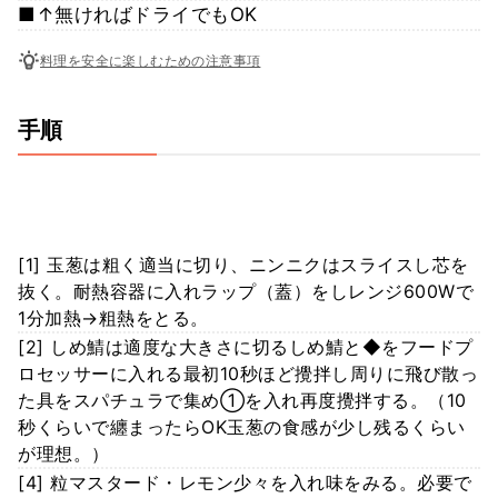
■↑無ければドライでもOK
料理を安全に楽しむための注意事項
手順
[1] 玉葱は粗く適当に切り、ニンニクはスライスし芯を
抜く。耐熱容器に入れラップ（蓋）をしレンジ600Wで
1分加熱→粗熱をとる。
[2] しめ鯖は適度な大きさに切るしめ鯖と◆をフードプ
ロセッサーに入れる最初10秒ほど攪拌し周りに飛び散っ
た具をスパチュラで集め①を入れ再度攪拌する。（10
秒くらいで纏まったらOK玉葱の食感が少し残るくらい
が理想。）
[4] 粒マスタード・レモン少々を入れ味をみる。必要で