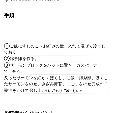
手順
①ご飯にすしのこ（お好みの量）入れて混ぜて冷まし
ておく。
②錦糸卵を作る。
③サーモンブロックをバットに置き、ガスバーナー
で、炙る。
炙ったサーモンを細かくほぐし、ご飯、錦糸卵、ほぐし
たサーモンをのせ、きざみ海苔、白ごまをのせ完成*.+ﾟ
醤油をかけて召し上がれ･:*+.(( °ω° ))/.:+