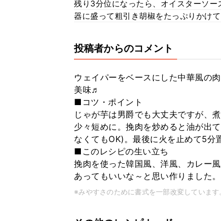
残り3分位になったら、オイスターソー
器に盛って粗引き胡椒をたっぷりかけて
投稿者からのコメント
ウェイパーをベースにした中華風の肉
美味♬
■コツ・ポイント
じゃが芋は男爵でも大丈夫ですが、煮
少々短めに。挽肉を炒めると油が出て
なくてもOK)。最後に火を止めて5
■このレシピの生い立ち
挽肉を使った韓国風、洋風、カレー風
あってもいいな～と思い作りました。
※みやすさのために書式を一部改変しています