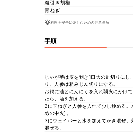
粗引き胡椒
青ねぎ
料理を安全に楽しむための注意事項
手順
じゃが芋は皮を剥き1口大の乱切りにし
り、人参は粗みじん切りにする。
お鍋に油とにんにくを入れ弱火にかけて
たら、酒を加える。
2に玉ねぎと人参を入れて少し炒める。
めの中火)。
3にウェイパーと水を加えてかき混ぜ、落
混ぜる。