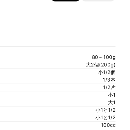
80～100g
大2個(200g)
小1/2個
1/3本
1/2片
小1
大1
小1と1/2
小1と1/2
100cc