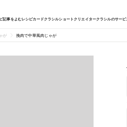
ピ
記事をよむ
レシピカード
クラシルショート
クリエイター
クラシルのサービ
ゃが
挽肉で中華風肉じゃが