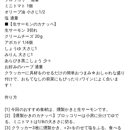
ミニトマト 1個
オリーブ油 小さじ1/2
塩 適量
■【生サーモンのカナッペ】
生サーモン 3切れ
クリームチーズ 20g
アボカド 1/4個
しょうゆ 大さじ1
みりん 大さじ1
あらびき黒こしょう 少々
お好みのハーブ 適量
クラッカーに具材をのせるだけの簡単おつまみ☆おしゃれな盛り
付けで、おもてなしの前菜にもぴったり♪ワインによく合いま
す！
作り方
[1] 今回のおすすめ食材は、燻製かきと生サーモンです。
[2] 【燻製かきのカナッペ】ブロッコリーは小房に分けてゆで
る。ミニトマトは1/8の大きさに切る。
[3] クラッカー3枚に燻製かき、<2>をのせて塩をふる。食べる