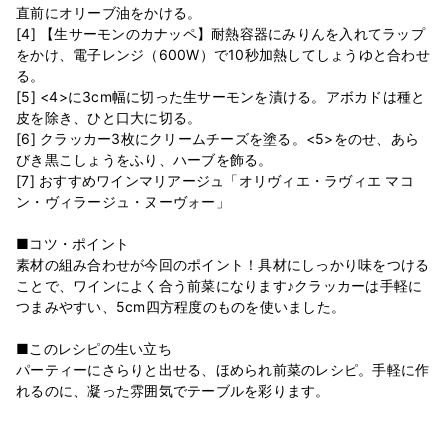
直前にオリーブ油をかける。
[4] 【生サーモンのカナッペ】耐熱容器にみりんを入れてラップ
をかけ、電子レンジ（600W）で10秒加熱してしょうゆと合わせ
る。
[5] <4>に3cm幅に切った生サーモンを漬ける。アボカドは種と
皮を除き、ひと口大に切る。
[6] クラッカー3枚にクリームチーズを塗る。<5>をのせ、あら
びき黒こしょうをふり、ハーブを飾る。
[7] おすすめワインマリアージュ「オリヴィエ・ラヴィエ マコ
ン・ヴィラージュ・ヌーヴォー」
■コツ・ポイント
素材の組み合わせが今回のポイント！具材にしっかり味をつける
ことで、ワインによく合う前菜になります♪クラッカーは手軽に
つまみやすい、5cm四方程度のものを使いました。
■このレシピの生い立ち
パーティーにさらりと出せる、ほめられ前菜のレシピ。手軽に作
れるのに、凝った雰囲気でテーブルを彩ります。