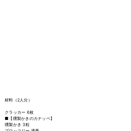
材料（2人分）
クラッカー 6枚
■【燻製かきのカナッペ】
燻製かき 3粒
ブロッコリー 適量